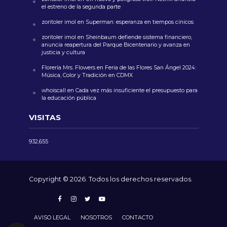
el estreno de la segunda parte
zoritoler imol
en
Superman: esperanza en tiempos cínicos
zoritoler imol
en
Sheinbaum defiende sistema financiero,
anuncia reapertura del Parque Bicentenario y avanza en
justicia y cultura
Florería Mrs. Flowers
en
Feria de las Flores San Ángel 2024:
Música, Color y Tradición en CDMX
whoiscall
en
Cada vez más insuficiente el presupuesto para
la educación pública
VISITAS
932,655
Copyright © 2026. Todos los derechos reservados.
AVISO LEGAL
NOSOTROS
CONTACTO