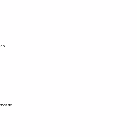
en...
enos de