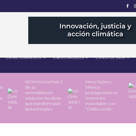
ENTRETENIMIENTO
ESPECTÁCULOS
ESTILO DE VIDA
AICM inicia la fase 2
Harry Styles y
la
de su
México
remodelación
protagonizan un
a
estas son las obras
momento
que transformarán
inolvidable con
las terminales
“Cielito Lindo”