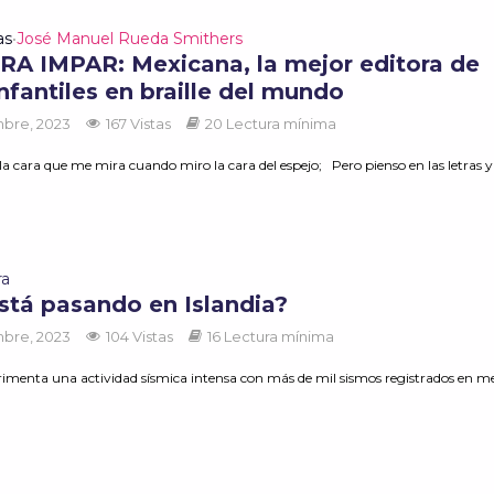
as
José Manuel Rueda Smithers
•
A IMPAR: Mexicana, la mejor editora de
infantiles en braille del mundo
mbre, 2023
167 Vistas
20 Lectura mínima
 la cara que me mira cuando miro la cara del espejo; Pero pienso en las letras y 
ra
stá pasando en Islandia?
mbre, 2023
104 Vistas
16 Lectura mínima
erimenta una actividad sísmica intensa con más de mil sismos registrados en m