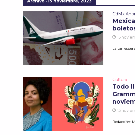
Archivo -15 noviembre, 2023
CdMx Aho
Mexican
boleto
15 novie
La tan espera
Cultura
Todo li
Grammy
noviem
15 novie
Redacción: M