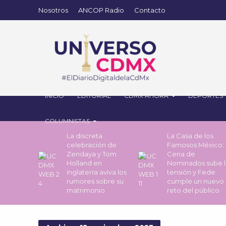
Nosotros
ANCOP Radio
Contacto
INICIO
EDITORIAL
CDMX AHORA
DEPORTES
COLUMNISTAS
La discreta
La Casa de los
celebración de
Famosos México: 
Zendaya y Tom
Cena de
Holland en
Nominados sube l
Inglaterra aviva los
tensión y Fede
rumores sobre su
cumple un nuevo
matrimonio
reto del público