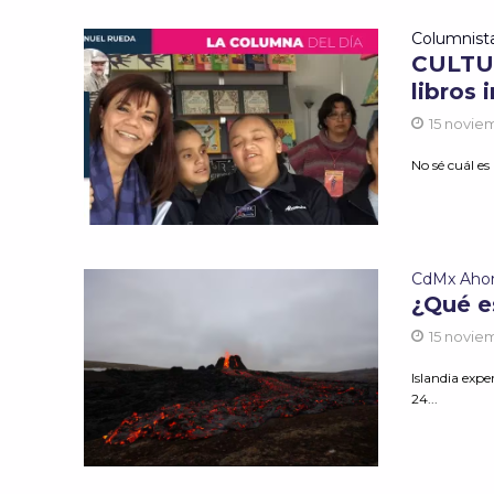
Columnist
CULTUR
libros 
15 novie
No sé cuál es
CdMx Aho
¿Qué e
15 novie
Islandia exp
24...