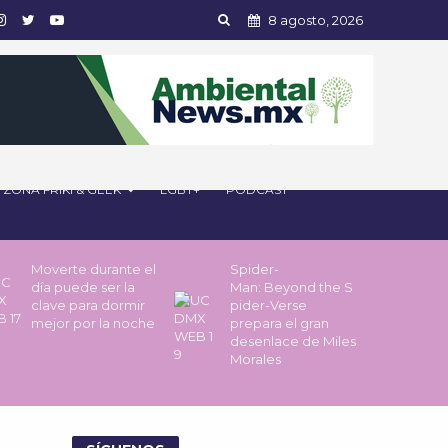
8 agosto, 2026
ZONA FRIKI & GEEK
LGBT+
PODCAST
Moverte durante el
Spider-
día puede ser la
Man: Beyond the S
clave para dormir
pider-Verse
mejor por la noche
prepara el gran
desenlace de Miles
Morales