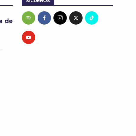
SÍGUENOS
a de
..