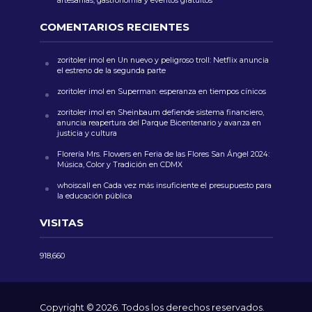
artesanías, gastronomía y eventos gratuitos
COMENTARIOS RECIENTES
zoritoler imol
en
Un nuevo y peligroso troll: Netflix anuncia
el estreno de la segunda parte
zoritoler imol
en
Superman: esperanza en tiempos cínicos
zoritoler imol
en
Sheinbaum defiende sistema financiero,
anuncia reapertura del Parque Bicentenario y avanza en
justicia y cultura
Florería Mrs. Flowers
en
Feria de las Flores San Ángel 2024:
Música, Color y Tradición en CDMX
whoiscall
en
Cada vez más insuficiente el presupuesto para
la educación pública
VISITAS
918,660
Copyright © 2026. Todos los derechos reservados.