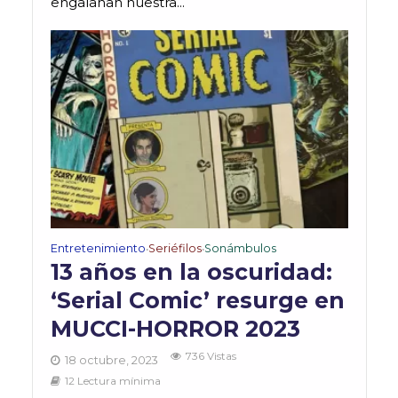
engalanan nuestra...
Entretenimiento
Seriéfilos
Sonámbulos
•
•
13 años en la oscuridad:
‘Serial Comic’ resurge en
MUCCI-HORROR 2023
736 Vistas
18 octubre, 2023
12 Lectura mínima