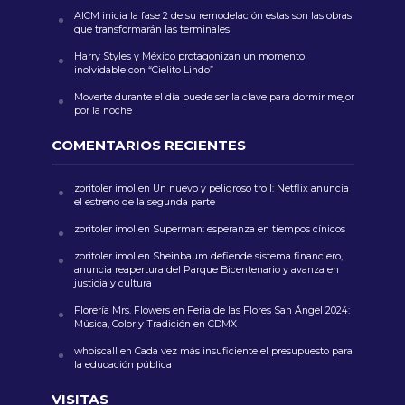
AICM inicia la fase 2 de su remodelación estas son las obras
que transformarán las terminales
Harry Styles y México protagonizan un momento
inolvidable con “Cielito Lindo”
Moverte durante el día puede ser la clave para dormir mejor
por la noche
COMENTARIOS RECIENTES
zoritoler imol
en
Un nuevo y peligroso troll: Netflix anuncia
el estreno de la segunda parte
zoritoler imol
en
Superman: esperanza en tiempos cínicos
zoritoler imol
en
Sheinbaum defiende sistema financiero,
anuncia reapertura del Parque Bicentenario y avanza en
justicia y cultura
Florería Mrs. Flowers
en
Feria de las Flores San Ángel 2024:
Música, Color y Tradición en CDMX
whoiscall
en
Cada vez más insuficiente el presupuesto para
la educación pública
VISITAS