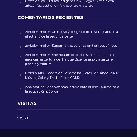
Fiesta de las Culturas Indígenas 2026 llega al Zócalo con
artesanías, gastronomía y eventos gratuitos
COMENTARIOS RECIENTES
zoritoler imol
en
Un nuevo y peligroso troll: Netflix anuncia
el estreno de la segunda parte
zoritoler imol
en
Superman: esperanza en tiempos cínicos
zoritoler imol
en
Sheinbaum defiende sistema financiero,
anuncia reapertura del Parque Bicentenario y avanza en
justicia y cultura
Florería Mrs. Flowers
en
Feria de las Flores San Ángel 2024:
Música, Color y Tradición en CDMX
whoiscall
en
Cada vez más insuficiente el presupuesto para
la educación pública
VISITAS
916,771