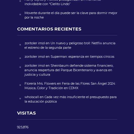
inolvidable con “Cielito Lindo”
Moverte durante el día puede ser la clave para dormir mejor
por la noche
COMENTARIOS RECIENTES
zoritoler imol
en
Un nuevo y peligroso troll: Netflix anuncia
el estreno de la segunda parte
zoritoler imol
en
Superman: esperanza en tiempos cínicos
zoritoler imol
en
Sheinbaum defiende sistema financiero,
anuncia reapertura del Parque Bicentenario y avanza en
justicia y cultura
Florería Mrs. Flowers
en
Feria de las Flores San Ángel 2024:
Música, Color y Tradición en CDMX
whoiscall
en
Cada vez más insuficiente el presupuesto para
la educación pública
VISITAS
925,876