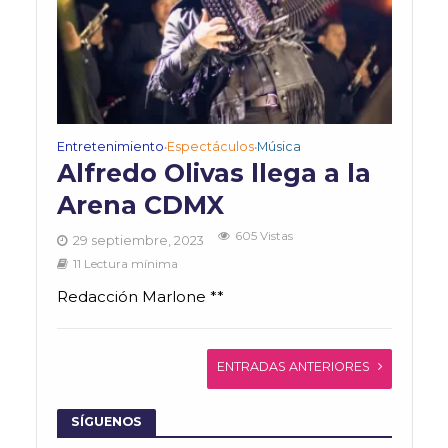
Entretenimiento
Espectáculos
Música
•
•
Alfredo Olivas llega a la
Arena CDMX
605 Vistas
29 septiembre, 2023
11 Lectura mínima
Redacción Marlone **
ENTRADAS ANTERIORES
SÍGUENOS