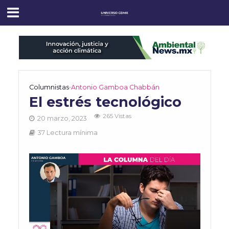
Columnistas
•
Antonio Gamboa Chabbán
El estrés tecnológico
265 Vistas
20 marzo, 2023
37 Lectura mínima