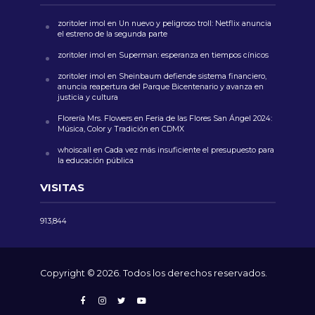
zoritoler imol
en
Un nuevo y peligroso troll: Netflix anuncia
el estreno de la segunda parte
zoritoler imol
en
Superman: esperanza en tiempos cínicos
zoritoler imol
en
Sheinbaum defiende sistema financiero,
anuncia reapertura del Parque Bicentenario y avanza en
justicia y cultura
Florería Mrs. Flowers
en
Feria de las Flores San Ángel 2024:
Música, Color y Tradición en CDMX
whoiscall
en
Cada vez más insuficiente el presupuesto para
la educación pública
VISITAS
913,844
Copyright © 2026. Todos los derechos reservados.