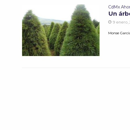
CdMx Aho
Un árb
9 enero,
Monse Garc