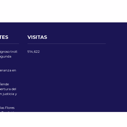
TES
VISITAS
groso troll:
914,622
 segunda
eranza en
iende
ertura del
 justicia y
las Flores
 Tradición
ciente el