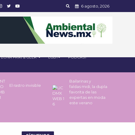
6 agosto, 2026
ZONA FRIKI & GEEK
LGBT+
PODCAST
Bailarinas y
El rastro invisible
faldas midi, la dupla
favorita de las
expertas en moda
este verano