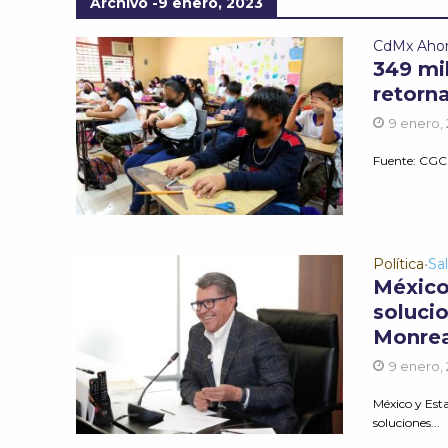
Archivo -9 enero, 2023
CdMx Aho
349 mi
retorn
9 enero,
Fuente: CGC 
Política
Sa
•
México
soluci
Monrea
9 enero,
México y Est
soluciones...