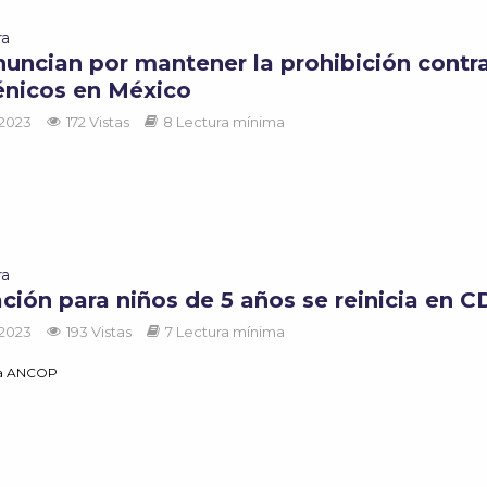
ra
nuncian por mantener la prohibición contra
énicos en México
 2023
172 Vistas
8 Lectura mínima
ra
ción para niños de 5 años se reinicia en 
 2023
193 Vistas
7 Lectura mínima
ía ANCOP