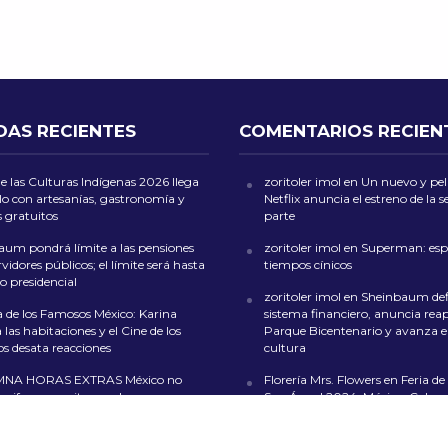
DAS RECIENTES
COMENTARIOS RECIEN
de las Culturas Indígenas 2026 llega
zoritoler imol
en
Un nuevo y peli
lo con artesanías, gastronomía y
Netflix anuncia el estreno de la
s gratuitos
parte
aum pondrá límite a las pensiones
zoritoler imol
en
Superman: esp
rvidores públicos; el límite será hasta
tiempos cínicos
rio presidencial
zoritoler imol
en
Sheinbaum def
 de los Famosos México: Karina
sistema financiero, anuncia reap
las habitaciones y el Cine de los
Parque Bicentenario y avanza en
s desata reacciones
cultura
NA HORAS EXTRAS México no
Florería Mrs. Flowers
en
Feria de 
a cifras: necesita empleos
San Ángel 2024: Música, Color y
en CDMX
o invisible
whoiscall
en
Cada vez más insufi