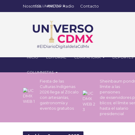
Nosotros
ANCOP Radio
Contacto
INICIO
EDITORIAL
CDMX AHORA
DEPORTES
COLUMNISTAS
Fiesta de las
Sheinbaum pond
Culturas Indígenas
límite a las
2026 llega al Zócalo
pensiones
con artesanías,
de exservidores 
gastronomía y
blicos; el límite se
eventos gratuitos
hasta el salario
presidencial