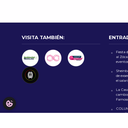
VISITA TAMBIÉN:
ENTRA
Fiesta 
al Zóca
evento
Sheinb
de exse
el sala
La Casa
cambia 
Famoso
CONFIGURACIÓN DE COOKIES
COLUM
necesit
El rastr