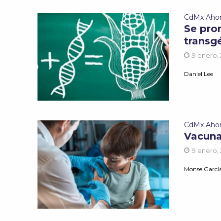
CdMx Aho
Se pro
transg
9 enero,
Daniel Lee
CdMx Aho
Vacuna
9 enero,
Monse Garc