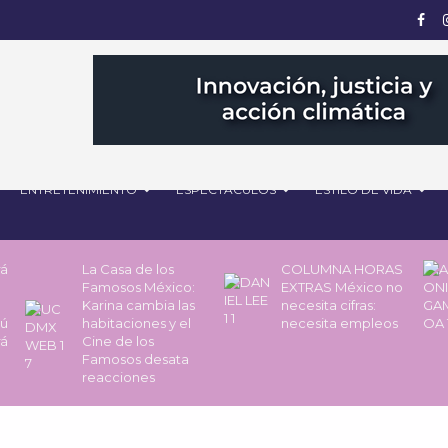
ENTRETENIMIENTO
ESPECTÁCULOS
ESTILO DE VIDA
rá
La Casa de los
COLUMNA HORAS
Famosos México:
EXTRAS México no
Karina cambia las
necesita cifras:
pú
habitaciones y el
necesita empleos
rá
Cine de los
Famosos desata
reacciones