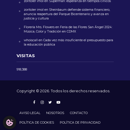
zoritoler imol
en
Superman: esperanza en tiempos cínicos
zoritoler imol
en
Sheinbaum defiende sistema financiero,
anuncia reapertura del Parque Bicentenario y avanza en
justicia y cultura
Florería Mrs. Flowers
en
Feria de las Flores San Ángel 2024:
Música, Color y Tradición en CDMX
whoiscall
en
Cada vez más insuficiente el presupuesto para
la educación pública
VISITAS
918,388
Copyright © 2026. Todos los derechos reservados.
AVISO LEGAL
NOSOTROS
CONTACTO
CONFIGURACIÓN DE COOKIES
POLÍTICA DE COOKIES
POLÍTICA DE PRIVACIDAD