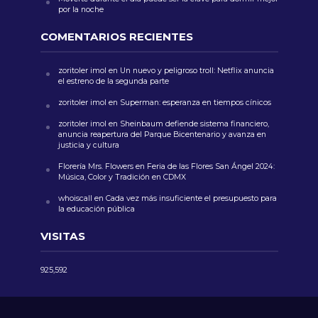
por la noche
COMENTARIOS RECIENTES
zoritoler imol
en
Un nuevo y peligroso troll: Netflix anuncia
el estreno de la segunda parte
zoritoler imol
en
Superman: esperanza en tiempos cínicos
zoritoler imol
en
Sheinbaum defiende sistema financiero,
anuncia reapertura del Parque Bicentenario y avanza en
justicia y cultura
Florería Mrs. Flowers
en
Feria de las Flores San Ángel 2024:
Música, Color y Tradición en CDMX
whoiscall
en
Cada vez más insuficiente el presupuesto para
la educación pública
VISITAS
925,592